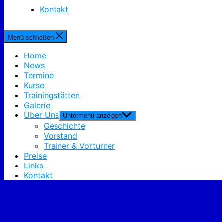
Kontakt
Menü schließen
Home
News
Termine
Kurse
Trainingstätten
Galerie
Über Uns
Untermenü anzeigen
Geschichte
Vorstand
Trainer & Vorturner
Preise
Links
Kontakt