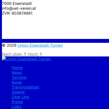
7000 Eisenstadt
info@uet-verein.at
ZVR: 803874981
© 2026
Union Eisenstadt-Turnen
Nach oben
↑
Hoch
↑
Home
News
Termine
Kurse
Trainingstätten
Galerie
Über Uns
Preise
Links