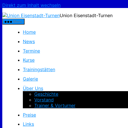
Direkt zum Inhalt wechseln
Union Eisenstadt-Turnen
Menü
Home
News
Termine
Kurse
Trainingstätten
Galerie
Über Uns
Geschichte
Vorstand
Trainer & Vorturner
Preise
Links