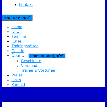
Kontakt
Menü schließen
Home
News
Termine
Kurse
Trainingstätten
Galerie
Über Uns
Untermenü anzeigen
Geschichte
Vorstand
Trainer & Vorturner
Preise
Links
Kontakt
Veranstaltungen