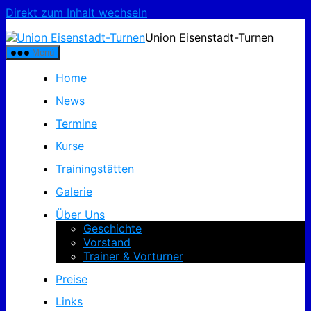
Direkt zum Inhalt wechseln
Union Eisenstadt-Turnen
Menü
Home
News
Termine
Kurse
Trainingstätten
Galerie
Über Uns
Geschichte
Vorstand
Trainer & Vorturner
Preise
Links