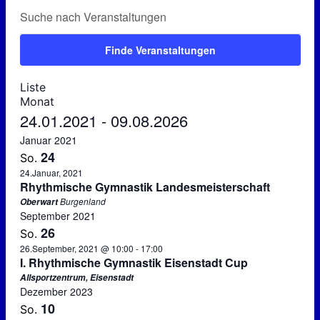
Suche
Geben
Suche
Sie
und
Das
Schlüsselwort.
Finde Veranstaltungen
Ansichten,
Suche
Veranstaltung
Navigation
nach
Liste
Liste
Ansichten-
Veranstaltungen
Monat
Navigation
Schlüsselwort.
Datum
24.01.2021
-
09.08.2026
wählen.
Januar 2021
24
So.
24.Januar, 2021
Rhythmische Gymnastik Landesmeisterschaft
Burgenland
Oberwart
September 2021
26
So.
26.September, 2021 @ 10:00
-
17:00
I. Rhythmische Gymnastik Eisenstadt Cup
Allsportzentrum, Eisenstadt
Dezember 2023
10
So.