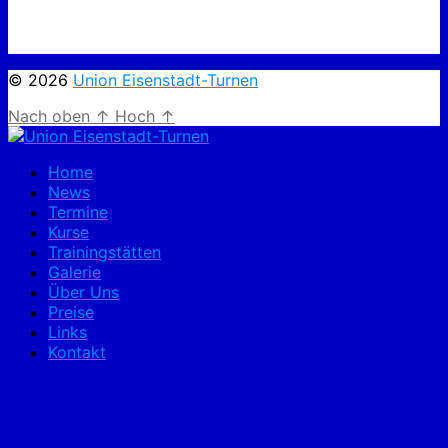
© 2026
Union Eisenstadt-Turnen
Nach oben
↑
Hoch
↑
Home
News
Termine
Kurse
Trainingstätten
Galerie
Über Uns
Preise
Links
Kontakt