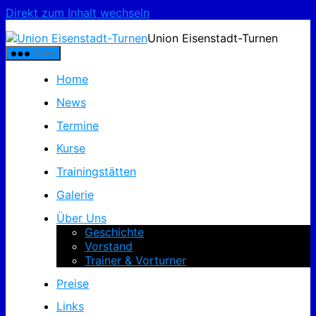
Direkt zum Inhalt wechseln
Union Eisenstadt-Turnen
Menü
Home
News
Termine
Kurse
Trainingstätten
Galerie
Über Uns
Geschichte
Vorstand
Trainer & Vorturner
Preise
Links